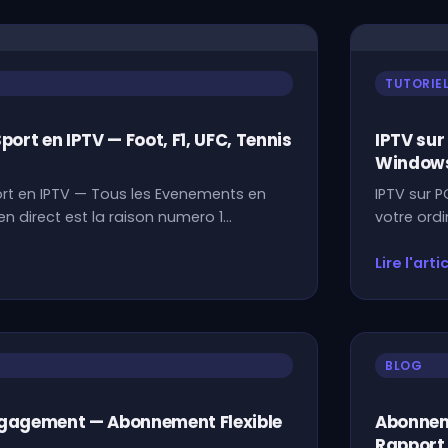
TUTORIE
port en IPTV — Foot, F1, UFC, Tennis
IPTV sur
Windows
ort en IPTV — Tous les Evenements en
IPTV sur 
 en direct est la raison numero 1…
votre ord
Lire l'arti
BLOG
ngagement — Abonnement Flexible
Abonneme
Rapport 