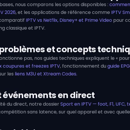
 bases, nous comparons les options disponibles :
comment
PTV 2026
, et les applications de référence comme
IPTV Sm
 comparatif
IPTV vs Netflix, Disney+ et Prime Video
pour co
g classique et IPTV.
 problèmes et concepts techni
nctionne pas, nos guides techniques expliquent le « pourq
ux coupures et freezes IPTV
, fonctionnement du
guide EPG
 sur les
liens M3U et Xtream Codes
.
et événements en direct
lité du direct, notre dossier
Sport en IPTV — foot, F1, UFC, t
mpétition sans latence, sur quel appareil et avec quelle