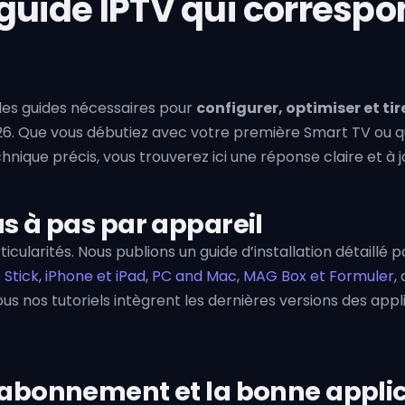
 guide IPTV qui correspo
les guides nécessaires pour
configurer, optimiser et tir
6. Que vous débutiez avec votre première Smart TV ou q
ique précis, vous trouverez ici une réponse claire et à j
as à pas par appareil
cularités. Nous publions un guide d’installation détaillé 
 Stick
,
iPhone et iPad
,
PC and Mac
,
MAG Box et Formuler
,
s nos tutoriels intègrent les dernières versions des appl
n abonnement et la bonne appli