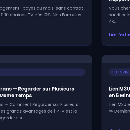
gagement : payez au mois, sans contrat
Vous cher
 +7 000 chaînes TV dès 10€. Nos Formules
sacrifier 
4K…
Lire l'arti
TUTORIE
crans — Regarder sur Plusieurs
Lien M3
n Meme Temps
en 5 Min
ans — Comment Regarder sur Plusieurs
Lien M3U 
des grands avantages de l’IPTV est la
✏️ Dernièr
regarder sur…