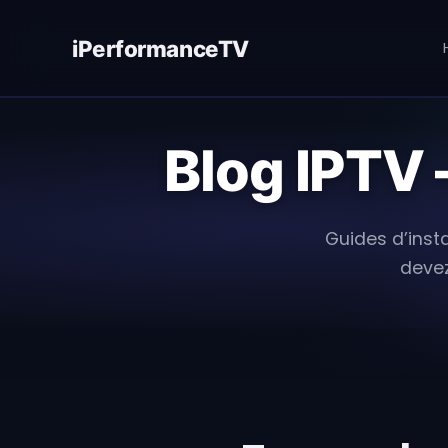
Skip
to
iPerformanceTV
content
Blog IPTV 
Guides d’insta
devez