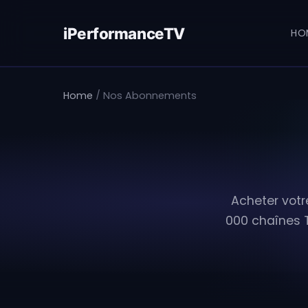
Skip
to
iPerformanceTV
HO
content
Home
/ Nos Abonnements
Acheter votr
000 chaînes T