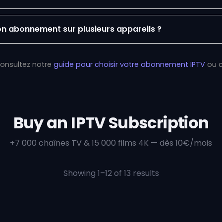
mon abonnement sur plusieurs appareils ?
Consultez notre
guide pour choisir votre abonnement IPTV
ou c
Buy an IPTV Subscription
+7 000 chaînes TV & 15 000 films 4K — dès 10€/mois
Sorted
Showing 1–12 of 13 results
by
price:
high
to
low