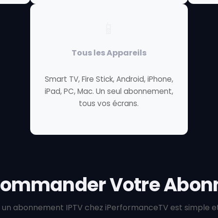
📱
Tous les Appareils
Smart TV, Fire Stick, Android, iPhone,
iPad, PC, Mac. Un seul abonnement,
tous vos écrans.
ommander Votre Abonn
 un abonnement IPTV chez iPerformanceTV est simple et 