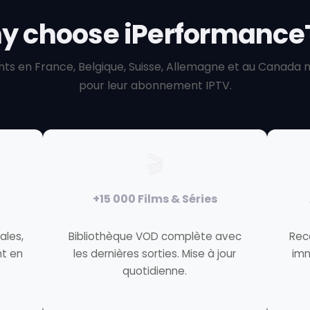
y choose iPerformance
ients en France, Belgique, Suisse, Allemagne et au Canada 
pour leur abonnement IPTV.
🎬
+15 000 Films & Séries
ales,
Bibliothèque VOD complète avec
Rec
nt en
les dernières sorties. Mise à jour
im
quotidienne.