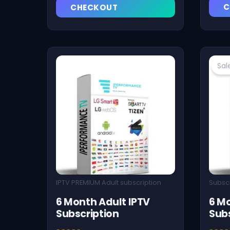
was:
is:
C
CHECKOUT
€99,00.
€79,00.
Sal
IPTV PREMIUM Adult subscription
Subsc
6 Month Adult IPTV
6 M
Subscription
Subs