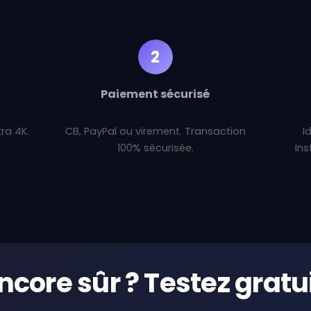
2
Paiement sécurisé
tra 4K.
CB, PayPal ou virement. Transaction
I
100% sécurisée.
Ins
encore sûr ? Testez grat