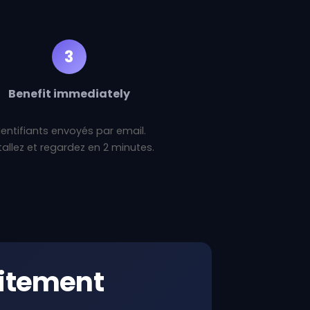
3
Benefit immediately
dentifiants envoyés par email.
tallez et regardez en 2 minutes.
uitement