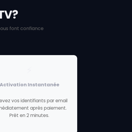
TV?
nous font confiance
⚡
Activation Instantanée
evez vos identifiants par email
médiatement après paiement.
Prêt en 2 minutes.