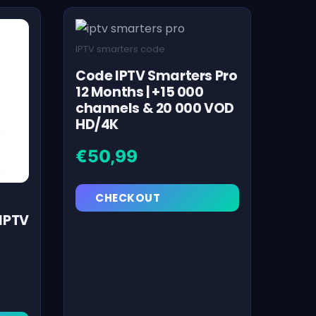
IPTV smarters code
Code IPTV Smarters Pro
12 Months | +15 000
channels & 20 000 VOD
HD/4K
€
50,99
CHECKOUT
IPTV