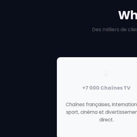
Wh
Des milliers de cl
📡
+7 000 Chaînes TV
Chaînes françaises, internation
sport, cinéma et divertisseme
direct.