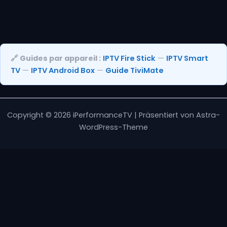
🔗 Guides par appareil :
IPTV Fire Stick
—
IPTV Smart
TV
—
IPTV Android Box
—
Guide TiviMate
Copyright © 2026 iPerformanceTV | Präsentiert von
Astra-
WordPress-Theme