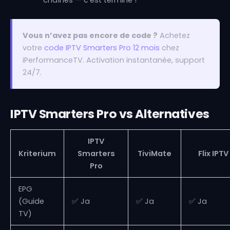
Vous n’avez pas encore de code ?
Achetez
votre
code IPTV Smarters Pro 12 mois
chez
iPerformanceTV. Activation instantanée, support
24/7.
IPTV Smarters Pro vs Alternatives
IPTV
Kriterium
Smarters
TiviMate
Flix IPTV
Pro
EPG
(Guide
✅ Ja
✅ Ja
✅ Ja
TV)