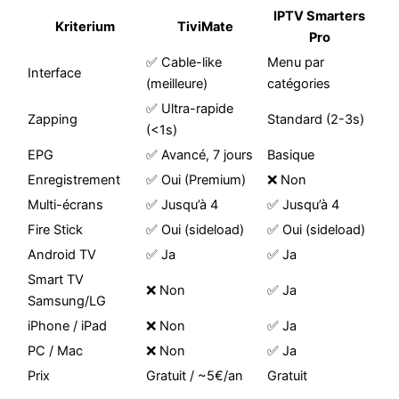
IPTV Smarters
Kriterium
TiviMate
Pro
✅ Cable-like
Menu par
Interface
(meilleure)
catégories
✅ Ultra-rapide
Zapping
Standard (2-3s)
(<1s)
EPG
✅ Avancé, 7 jours
Basique
Enregistrement
✅ Oui (Premium)
❌ Non
Multi-écrans
✅ Jusqu’à 4
✅ Jusqu’à 4
Fire Stick
✅ Oui (sideload)
✅ Oui (sideload)
Android TV
✅ Ja
✅ Ja
Smart TV
❌ Non
✅ Ja
Samsung/LG
iPhone / iPad
❌ Non
✅ Ja
PC / Mac
❌ Non
✅ Ja
Prix
Gratuit / ~5€/an
Gratuit