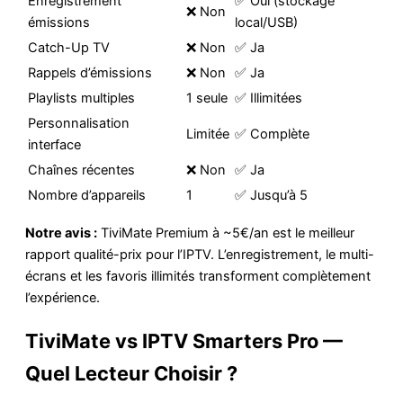
Enregistrement
✅ Oui (stockage
❌ Non
émissions
local/USB)
Catch-Up TV
❌ Non
✅ Ja
Rappels d’émissions
❌ Non
✅ Ja
Playlists multiples
1 seule
✅ Illimitées
Personnalisation
Limitée
✅ Complète
interface
Chaînes récentes
❌ Non
✅ Ja
Nombre d’appareils
1
✅ Jusqu’à 5
Notre avis :
TiviMate Premium à ~5€/an est le meilleur
rapport qualité-prix pour l’IPTV. L’enregistrement, le multi-
écrans et les favoris illimités transforment complètement
l’expérience.
TiviMate vs IPTV Smarters Pro —
Quel Lecteur Choisir ?