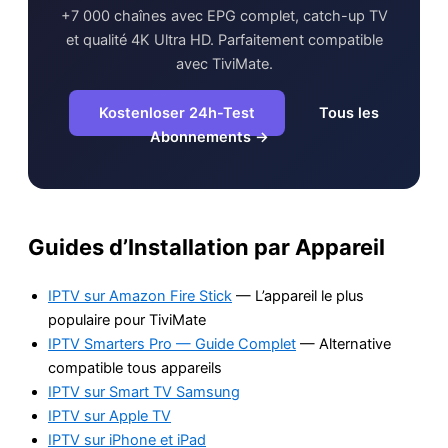
+7 000 chaînes avec EPG complet, catch-up TV
et qualité 4K Ultra HD. Parfaitement compatible
avec TiviMate.
Kostenloser 24h-Test
Tous les
Abonnements →
Guides d’Installation par Appareil
IPTV sur Amazon Fire Stick
— L’appareil le plus
populaire pour TiviMate
IPTV Smarters Pro — Guide Complet
— Alternative
compatible tous appareils
IPTV sur Smart TV Samsung
IPTV sur Apple TV
IPTV sur iPhone et iPad