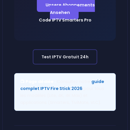
Unsere Abonnements
Ansehen
Code IPTV Smarters Pro
Test IPTV Gratuit 24h
📺 Page dédiée :
Consultez notre
guide
complet IPTV Fire Stick 2026
pour tous
les modèles (Lite, 4K, 4K Max) et
applications (Smarters, TiviMate, VLC).