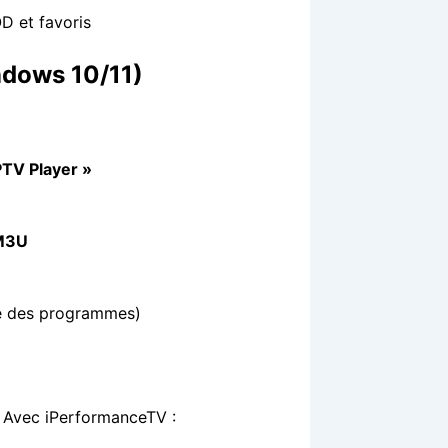
D et favoris
ndows 10/11)
PTV Player »
 M3U
ide des programmes)
. Avec iPerformanceTV :