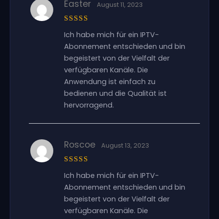
Easter
August 11, 2023
Bewertet
Ich habe mich für ein IPTV-
mit
5
von
5
Abonnement entschieden und bin
begeistert von der Vielfalt der
verfügbaren Kanäle. Die
Anwendung ist einfach zu
bedienen und die Qualität ist
hervorragend.
Roscoe
August 13, 2023
Bewertet
Ich habe mich für ein IPTV-
mit
5
von
5
Abonnement entschieden und bin
begeistert von der Vielfalt der
verfügbaren Kanäle. Die