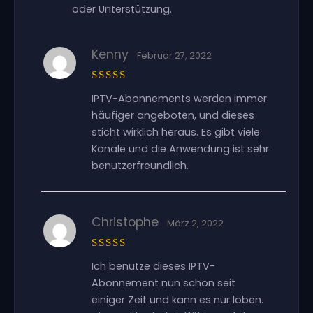
oder Unterstützung.
Kenny
Februar 27, 2022
Bewertet
IPTV-Abonnements werden immer
mit
5
von
5
häufiger angeboten, und dieses
sticht wirklich heraus. Es gibt viele
Kanäle und die Anwendung ist sehr
benutzerfreundlich.
Christophe
März 2, 2022
Bewertet
Ich benutze dieses IPTV-
mit
5
von
5
Abonnement nun schon seit
einiger Zeit und kann es nur loben.