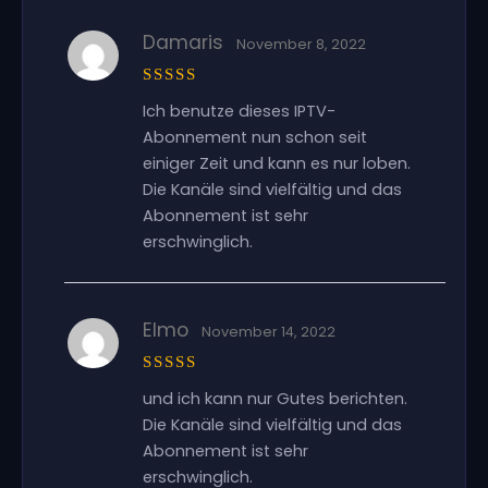
Damaris
November 8, 2022
Bewertet
Ich benutze dieses IPTV-
mit
5
von
5
Abonnement nun schon seit
einiger Zeit und kann es nur loben.
Die Kanäle sind vielfältig und das
Abonnement ist sehr
erschwinglich.
Elmo
November 14, 2022
Bewertet
und ich kann nur Gutes berichten.
mit
5
von
5
Die Kanäle sind vielfältig und das
Abonnement ist sehr
erschwinglich.