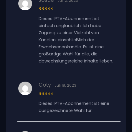
Juli 2, 2023
Bewertet
Dieses IPTV-Abonnement ist
mit
5
von
5
einfach unglaublich. Ich habe
Zugang zu einer Vielzahl von
Kanälen, einschließlich der
Erwachsenenkanäle. Es ist eine
großartige Wahl für alle, die
abwechslungsreiche Inhalte lieben.
Coty
Juli 18, 2023
Bewertet
Dieses IPTV-Abonnement ist eine
mit
5
von
5
ausgezeichnete Wahl für