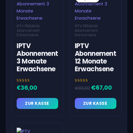
IPTV PREMIUM
IPTV PREMIUM
Abonnement
Abonnement
Erwachsene
Erwachsene
IPTV
IPTV
Abonnement
Abonnement
3 Monate
12 Monate
Erwachsene
Erwachsene
Bewertet
Bewertet
€
67,00
Ursprünglicher
Aktuell
€
36,00
€
69,00
mit
mit
5.00
5.00
Preis
Preis
von 5
von 5
war:
ist:
ZUR KASSE
ZUR KASSE
€69,00
€67,00.