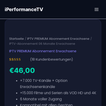
Zum
Inhalt
iPerformanceTV
springen
Startseite
/
IPTV PREMIUM Abonnement Erwachsene
/
IPTV-Abonnement 06 Monate Erwachsene
IPTV PREMIUM Abonnement Erwachsene
(
18
Kundenbewertungen)
Bewertet
18
mit
5.00
€
46,00
von 5,
basierend
auf
+7.000 TV-Kanäle + Option
Kundenbewertungen
Erwachsenenkanäle
+15.000 Filme und Serien als VOD HD und 4K
6 Monate voller Zugang
Kompatibel mit allen Geräten