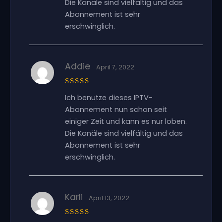
Die Kanäle sind vielfältig und das
Abonnement ist sehr
erschwinglich.
Addie
April 7, 2022
Bewertet
Ich benutze dieses IPTV-
mit
5
von
5
Abonnement nun schon seit
einiger Zeit und kann es nur loben.
Die Kanäle sind vielfältig und das
Abonnement ist sehr
erschwinglich.
Karli
April 13, 2022