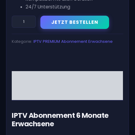
24/7 Unterstützung
Abonnement
JETZT BESTELLEN
IPTV
06
Mois
Kategorie:
IPTV PREMIUM Abonnement Erwachsene
Adulte
Menge
Beschreibung
Bewertungen (18)
IPTV Abonnement 6 Monate
Erwachsene