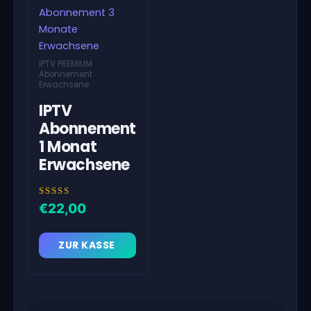
IPTV PREMIUM
Abonnement
Erwachsene
IPTV
Abonnement
1 Monat
Erwachsene
Bewertet
€
22,00
mit
5.00
von 5
ZUR KASSE