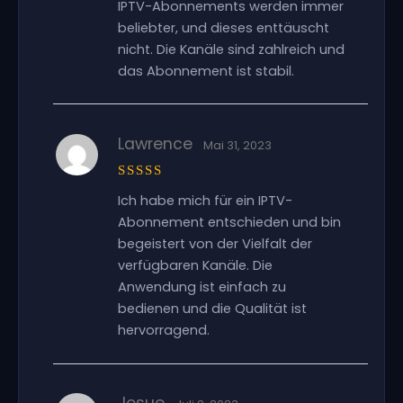
IPTV-Abonnements werden immer
mit
5
von
5
beliebter, und dieses enttäuscht
nicht. Die Kanäle sind zahlreich und
das Abonnement ist stabil.
Lawrence
Mai 31, 2023
Bewertet
Ich habe mich für ein IPTV-
mit
5
von
5
Abonnement entschieden und bin
begeistert von der Vielfalt der
verfügbaren Kanäle. Die
Anwendung ist einfach zu
bedienen und die Qualität ist
hervorragend.
Josue