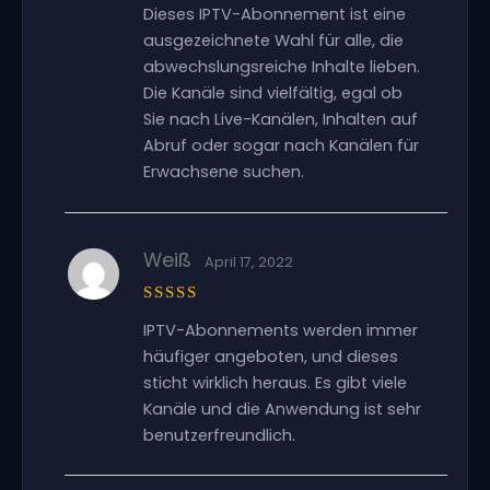
Bewertet
Dieses IPTV-Abonnement ist eine
mit
5
von
5
ausgezeichnete Wahl für alle, die
abwechslungsreiche Inhalte lieben.
Die Kanäle sind vielfältig, egal ob
Sie nach Live-Kanälen, Inhalten auf
Abruf oder sogar nach Kanälen für
Erwachsene suchen.
Weiß
April 17, 2022
Bewertet
IPTV-Abonnements werden immer
mit
5
von
5
häufiger angeboten, und dieses
sticht wirklich heraus. Es gibt viele
Kanäle und die Anwendung ist sehr
benutzerfreundlich.