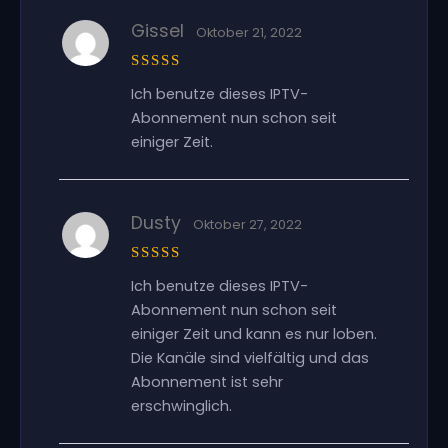
Gissel
Oktober 21, 2022
Bewertet
Ich benutze dieses IPTV-
mit
5
von
5
Abonnement nun schon seit
einiger Zeit.
Dusty
Oktober 27, 2022
Bewertet
Ich benutze dieses IPTV-
mit
5
von
5
Abonnement nun schon seit
einiger Zeit und kann es nur loben.
Die Kanäle sind vielfältig und das
Abonnement ist sehr
erschwinglich.