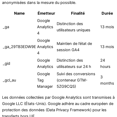
anonymisées dans la mesure du possible.
Name
Émetteur
Finalité
Durée
Google
Distinction des
_ga
Analytics
13 mois
utilisateurs uniques
4
Google
Maintien de l’état de
_ga_29TB3EDW9E
Analytics
13 mois
session GA4
4
Google
Distinction des
24
_gid
Analytics
utilisateurs sur 24 h
hours
Google
Suivi des conversions
3
_gcl_au
Tag
(conteneur GTM-
months
Manager
5ZG9CQS)
Les données collectées par Google Analytics sont transmises à
Google LLC (États-Unis). Google adhère au cadre européen de
protection des données (Data Privacy Framework) pour les
transferts hors UE.