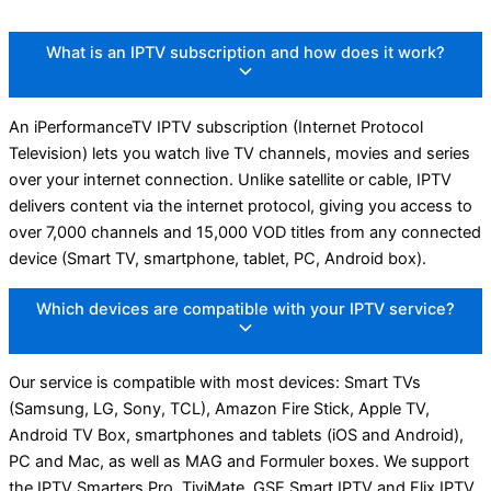
What is an IPTV subscription and how does it work?
An iPerformanceTV IPTV subscription (Internet Protocol
Television) lets you watch live TV channels, movies and series
over your internet connection. Unlike satellite or cable, IPTV
delivers content via the internet protocol, giving you access to
over 7,000 channels and 15,000 VOD titles from any connected
device (Smart TV, smartphone, tablet, PC, Android box).
Which devices are compatible with your IPTV service?
Our service is compatible with most devices: Smart TVs
(Samsung, LG, Sony, TCL), Amazon Fire Stick, Apple TV,
Android TV Box, smartphones and tablets (iOS and Android),
PC and Mac, as well as MAG and Formuler boxes. We support
the IPTV Smarters Pro, TiviMate, GSE Smart IPTV and Flix IPTV