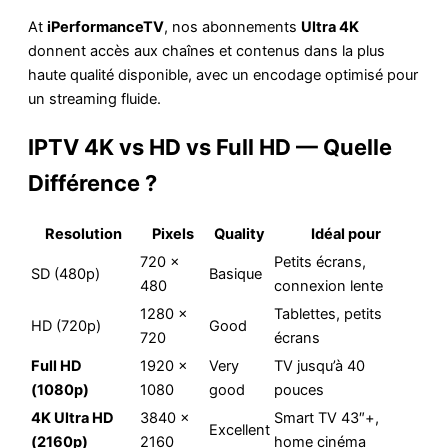
At
iPerformanceTV
, nos abonnements
Ultra 4K
donnent accès aux chaînes et contenus dans la plus
haute qualité disponible, avec un encodage optimisé pour
un streaming fluide.
IPTV 4K vs HD vs Full HD — Quelle
Différence ?
Resolution
Pixels
Quality
Idéal pour
720 ×
Petits écrans,
SD (480p)
Basique
480
connexion lente
1280 ×
Tablettes, petits
HD (720p)
Good
720
écrans
Full HD
1920 ×
Very
TV jusqu’à 40
(1080p)
1080
good
pouces
4K Ultra HD
3840 ×
Smart TV 43″+,
Excellent
(2160p)
2160
home cinéma