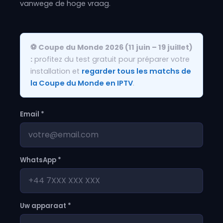
vanwege de hoge vraag.
⚽ Coupe du Monde 2026 (11 juin – 19 juillet)
:
profitez du test gratuit pour préparer votre
installation et
regarder tous les matchs de
la Coupe du Monde en IPTV
.
Email *
WhatsApp *
Uw apparaat *