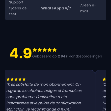
Support
Alleen e-
tijdens de
WhatsApp 24/7
mail
test
4.9
Gebaseerd op
2 847
klantbeoordelingen
"Tres satisfaite de mon abonnement. On
"Ca 
regarde les chaines belges et francaises
eu d
sans probleme. L'activation a ete
cata
instantanee et le guide de configuration
Netfl
etait clair. Je recommande a 100%."
imba