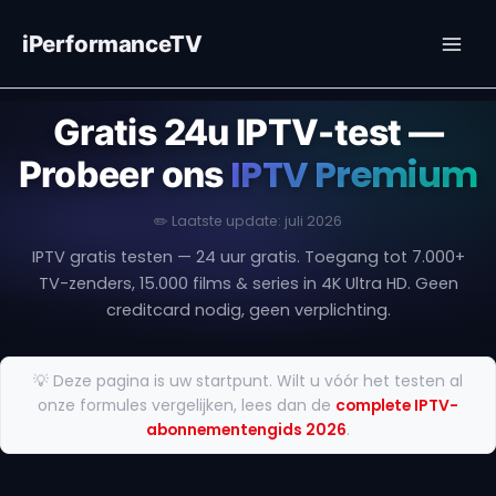
Ga
naar
iPerformanceTV
de
inhoud
Gratis 24u IPTV-test —
IPTV Premium
Probeer ons
✏️ Laatste update: juli 2026
IPTV gratis testen — 24 uur gratis. Toegang tot 7.000+
TV-zenders, 15.000 films & series in 4K Ultra HD. Geen
creditcard nodig, geen verplichting.
💡 Deze pagina is uw startpunt. Wilt u vóór het testen al
onze formules vergelijken, lees dan de
complete IPTV-
abonnementengids 2026
.