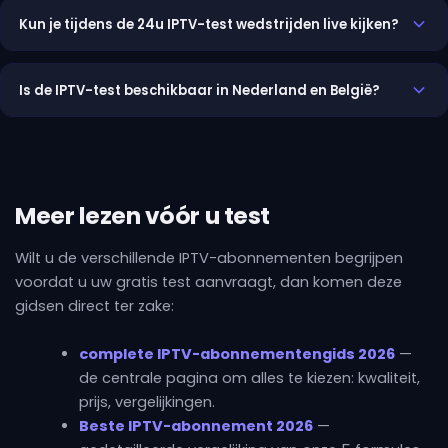
betaald IPTV-abonnement: dezelfde zenders, dezelfde 4K-
Kun je tijdens de 24u IPTV-test wedstrijden live kijken?
kwaliteit, dezelfde EPG. Een IPTV-abonnement loopt 1 tot 12
Ja, de gratis 24u IPTV-test geeft toegang tot al onze live
maanden afhankelijk van de formule; het maandabonnement
sportzenders: beIN Sports, Canal+ Sport, DAZN, Eurosport, RMC
begint bij €10, zonder automatische verlenging.
Is de IPTV-test beschikbaar in Nederland en België?
Sport en vele andere. Het is de beste manier om de stabiliteit
Onze gratis IPTV-test en IPTV-abonnementen zijn beschikbaar
van de dienst tijdens een sportevenement in realtime te
in meer dan 80 landen: Nederland, België, Frankrijk, Luxemburg,
controleren.
Canada en wereldwijd. Kwaliteit en activeringssnelheid zijn in elk
land identiek.
Meer lezen vóór u test
Wilt u de verschillende IPTV-abonnementen begrijpen
voordat u uw gratis test aanvraagt, dan komen deze
gidsen direct ter zake:
complete IPTV-abonnementengids 2026
—
de centrale pagina om alles te kiezen: kwaliteit,
prijs, vergelijkingen.
Beste IPTV-abonnement 2026
—