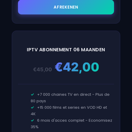
AFREKENEN
IPTV ABONNEMENT 06 MAANDEN
Oorspronkeli
Huid
€
42,00
€
45,00
prijs
prijs
+7 000 chaines TV en direct - Plus de
80 pays
was:
is:
+15 000 films et series en VOD HD et
4K
6 mois d'acces complet - Economisez
€45,00.
€42,
35%