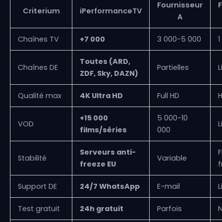
Fournisseur
Criterium
iPerformanceTV
A
Chaînes TV
+7 000
3 000-5 000
1
Toutes (ARD,
Chaînes DE
Partielles
L
ZDF, Sky, DAZN)
Qualité max
4K Ultra HD
Full HD
+15 000
5 000-10
VOD
L
films/séries
000
Serveurs anti-
F
Stabilité
Variable
freeze EU
f
Support DE
24/7 WhatsApp
E-mail
L
Test gratuit
24h gratuit
Parfois