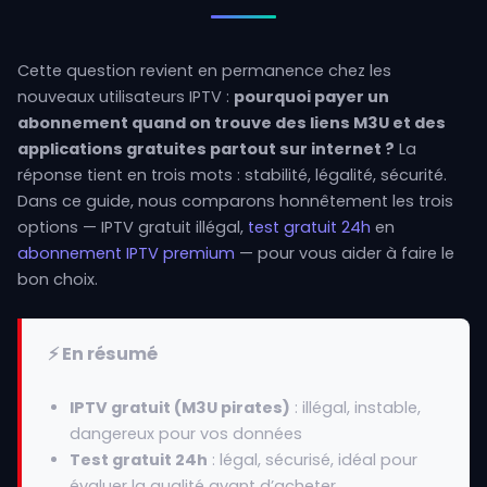
Cette question revient en permanence chez les
nouveaux utilisateurs IPTV :
pourquoi payer un
abonnement quand on trouve des liens M3U et des
applications gratuites partout sur internet ?
La
réponse tient en trois mots : stabilité, légalité, sécurité.
Dans ce guide, nous comparons honnêtement les trois
options — IPTV gratuit illégal,
test gratuit 24h
en
abonnement IPTV premium
— pour vous aider à faire le
bon choix.
⚡ En résumé
IPTV gratuit (M3U pirates)
: illégal, instable,
dangereux pour vos données
Test gratuit 24h
: légal, sécurisé, idéal pour
évaluer la qualité avant d’acheter