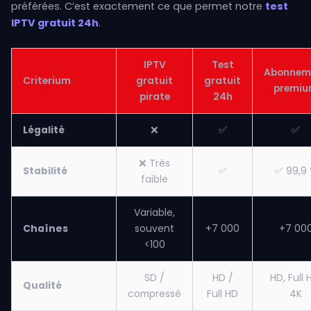
préférées. C’est exactement ce que permet notre
test
IPTV gratuit 24h
.
IPTV
Test
Abonnem
Criterium
gratuit
gratuit
premi
pirate
24h
Légalité
❌
✅
✅
❌ Très
Stabilité
✅
✅ 99,9
faible
Variable,
Chaînes
souvent
+7 000
+7 00
<100
SD /
HD /
HD, Full 
Qualité
compressé
Full HD
4K