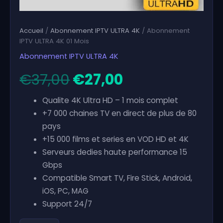
Accueil
/
Abonnement IPTV ULTRA 4K
/ Abonnement
IPTV ULTRA 4K 01 Mois
Abonnement IPTV ULTRA 4K
€
37,00
€
27,00
Le
Le
prix
prix
Qualite 4K Ultra HD – 1 mois complet
+7 000 chaines TV en direct de plus de 80
initial
actuel
pays
+15 000 films et series en VOD HD et 4K
était :
est :
Serveurs dedies haute performance 15
Gbps
€37,00.
€27,00.
Compatible Smart TV, Fire Stick, Android,
iOS, PC, MAG
Support 24/7
quantité