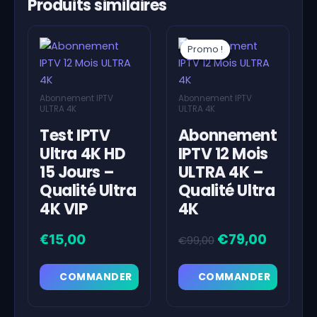
Produits similaires
Promo !
Promo !
Abonnement IPTV
Abonnement IPTV
ULTRA 4K
ULTRA 4K
Test IPTV
Abonnement
Ultra 4K HD
IPTV 12 Mois
15 Jours –
ULTRA 4K –
Qualité Ultra
Qualité Ultra
4K VIP
4K
€
79,00
Le
Le
€
15,00
€
99,00
prix
prix
initial
actuel
COMMANDER
COMMANDER
était :
est :
€99,00.
€79,00.