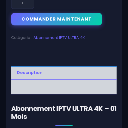
de
Abonnement
IPTV
COMMANDER MAINTENANT
ULTRA
4K
01
Catégorie :
Abonnement IPTV ULTRA 4K
Mois
Description
Avis (0)
Abonnement IPTV ULTRA 4K – 01
Mois