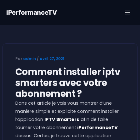
Aller
au
iPerformanceTV
contenu
Par
admin
/
avril 27, 2021
Comment installer iptv
smarters avec votre
abonnement ?
Dans cet article je vais vous montrer d’une
manière simple et explicite comment installer
l’application
IPTV Smarters
afin de faire
tourner votre abonnement
iPerformanceTV
dessus. Certes, je trouve cette application