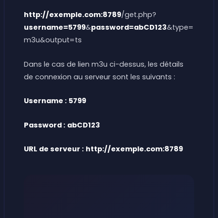
http://exemple.com:8789
/get.php?
username=5799
&
password=abCD123
&type=
m3u&output=ts
Dans le cas de lien m3u ci-dessus, les détails
de connexion au serveur sont les suivants :
Username :
5799
Password :
abCD123
URL de serveur :
http://exemple.com:8789