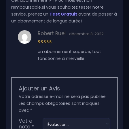
Cet abonnement IPTV 06 mois est non
remboursable,si vous souhaitez tester notre
service, prenez un
Test Gratuit
avant de passer à
un abonnement de longue durée!
Robert Ruel
décembre 8, 2022
Note
5
un abonnement superbe, tout
sur 5
fonctionne à merveille
Ajouter un Avis
Votre adresse e-mail ne sera pas publiée.
Les champs obligatoires sont indiqués
avec
*
Votre
note
*