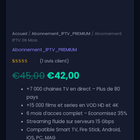
Accueil
/
Abonnement_IPTV_PREMIUM
/ Abonnement
IPTV 06 Mois
Abonnement_IPTV_PREMIUM
(
1
avis client)
Noté
1
5.00
€
45,00
€
42,00
sur 5 basé
Le
Le
sur
notation
client
prix
prix
+7 000 chaines TV en direct – Plus de 80
pays
initial
actuel
+15 000 films et series en VOD HD et 4K
6 mois d’acces complet – Economisez 35%
était :
est :
Streaming fluide sur serveurs 15 Gbps
Compatible Smart TV, Fire Stick, Android,
€45,00.
€42,00.
iOS, PC, MAG