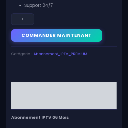
Support 24/7
quantité
de
Abonnement
IPTV
COMMANDER MAINTENANT
06
Mois
Catégorie :
Abonnement_IPTV_PREMIUM
Description
Avis (1)
Abonnement IPTV 06 Mois